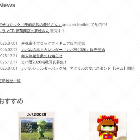
News
電子コミック『夢萌商店の夢絵さん』
amazon kindleにて配信中!
ドラマCD 夢萌商店の夢絵さん
販売中！
2026.07.01
幸魂童子ブロックフィギュア
販売開始
2026.02.17
カパルの卓上カレンダー『カパ暦2026』販売開始
2025.12.21
年末年始営業のお知らせ
2025.12.17
カパ暦2026掲載写真募集！
2025.07.01
カパルショルダーバッグM
、
アクリルスマホスタンド
【SALE】開始
更新履歴一覧
おすすめ