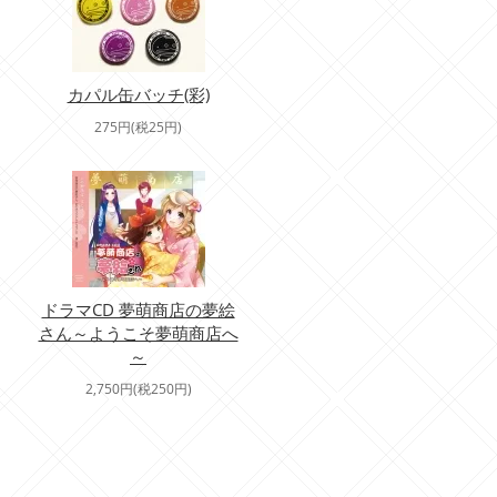
カパル缶バッチ(彩)
275円(税25円)
ドラマCD 夢萌商店の夢絵
さん～ようこそ夢萌商店へ
～
2,750円(税250円)