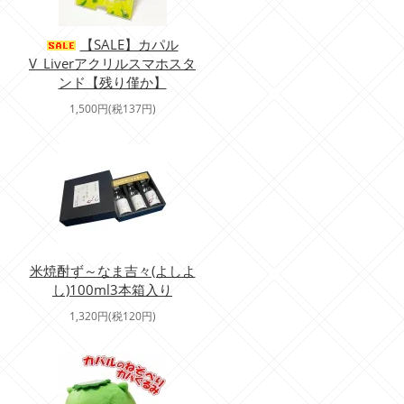
【SALE】カパル
V_Liverアクリルスマホスタ
ンド【残り僅か】
1,500円(税137円)
米焼酎ず～なま吉々(よしよ
し)100ml3本箱入り
1,320円(税120円)