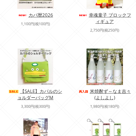
カパ暦2026
幸魂童子 ブロックフ
ィギュア
1,100円(税100円)
2,750円(税250円)
【SALE】カパルのシ
米焼酎ず～なま吉々
ョルダーバッグM
(よしよし)
3,300円(税300円)
1,980円(税180円)