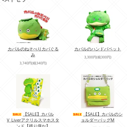
カパルのねそべりカパぐる
カパルのハンドパペット
み
3,300円(税300円)
3,740円(税340円)
【SALE】カパル
【SALE】カパルのシ
V_Liverアクリルスマホスタ
ョルダーバッグM
ンド【残り僅か】