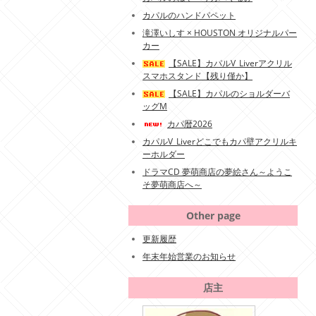
カパルのハンドパペット
滝澤いしす × HOUSTON オリジナルパー
カー
【SALE】カパルV_Liverアクリル
スマホスタンド【残り僅か】
【SALE】カパルのショルダーバ
ッグM
カパ暦2026
カパルV_Liverどこでもカパ壁アクリルキ
ーホルダー
ドラマCD 夢萌商店の夢絵さん～ようこ
そ夢萌商店へ～
Other page
更新履歴
年末年始営業のお知らせ
店主