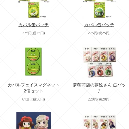
カパル缶バッチ
カパル缶バッチ
275円(税25円)
275円(税25円)
カパルフェイスマグネット
夢萌商店の夢絵さん 缶バッ
2個セット
チ
612円(税56円)
220円(税20円)