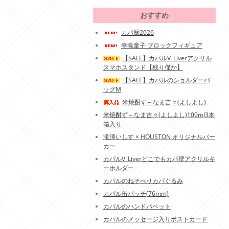
おすすめ
カパ暦2026
幸魂童子 ブロックフィギュア
【SALE】カパルV_Liverアクリル
スマホスタンド【残り僅か】
【SALE】カパルのショルダーバ
ッグM
米焼酎ず～なま吉々(よしよし)
米焼酎ず～なま吉々(よしよし)100ml3本
箱入り
滝澤いしす × HOUSTON オリジナルパー
カー
カパルV_Liverどこでもカパ壁アクリルキ
ーホルダー
カパルのねそべりカパぐるみ
カパル缶バッチ(76mm)
カパルのハンドパペット
カパルのメッセージ入りポストカード