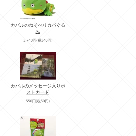
カパルのねそべりカパぐる
み
3,740円(税340円)
カパルのメッセージ入りポ
ストカード
550円(税50円)