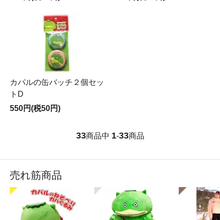
カパルの缶バッチ２個セッ
トD
550円(税50円)
33
1
33
商品中
-
商品
売れ筋商品