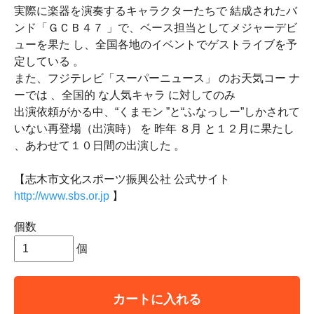
実際に楽器を演奏するキャラクターたちで 結成されたバ
ンド「ＧＣＢ４７ 」で、ベース担当としてメジャーデビ
ューを果た し、全国各地のイベントでゲストライブを予
定している 。
また、フジテレビ「スーパーニュース」 のお天気コー ナ
ーでは 、全国的 な人気キャラ に対してのみ
出演依頼がかる中、“くまモン ”と“ふなっしー”しかされて
いない再登場（出演時） を 昨年 ８月 と１２月に果たし
、あわせて１０日間の出演した 。
【志木市文化スポーツ振興公社 公式サイト
http://www.sbs.or.jp
】
個数
個
カートに入れる