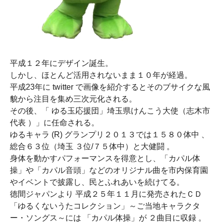
平成１２年にデザイン誕生。
しかし、ほとんど活用されないまま１０年が経過。
平成23年に twitter で画像を紹介するとそのブサイクな風
貌から注目を集め三次元化される。
その後、「 ゆる玉応援団」埼玉県けんこう大使（志木市
代表 ）」に任命される。
ゆるキャラ (R) グランプリ２０１３では１５８０体中 、
総合６３位（埼玉 ３位/７５体中）と大健闘 。
身体を動かすパフォーマンスを得意とし、「カパル体
操」や「カパル音頭」などのオリジナル曲を市内保育園
やイベントで披露し、民とふれあいを続けてる。
徳間ジャパンより 平成２５年１１月に発売されたＣＤ
「ゆるくないうたコレクション」～ご当地キャラクタ
ー・ソングス～には 「カパル体操」が ２曲目に収録 。