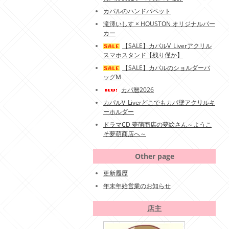
カパルのハンドパペット
滝澤いしす × HOUSTON オリジナルパー
カー
【SALE】カパルV_Liverアクリル
スマホスタンド【残り僅か】
【SALE】カパルのショルダーバ
ッグM
カパ暦2026
カパルV_Liverどこでもカパ壁アクリルキ
ーホルダー
ドラマCD 夢萌商店の夢絵さん～ようこ
そ夢萌商店へ～
Other page
更新履歴
年末年始営業のお知らせ
店主