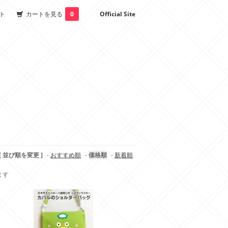
ト
カートを見る
0
Official Site
[ 並び順を変更 ]
-
おすすめ順
-
価格順
-
新着順
ます