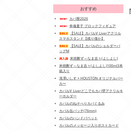
おすすめ
カパ暦2026
幸魂童子 ブロックフィギュア
【SALE】カパルV_Liverアクリル
スマホスタンド【残り僅か】
【SALE】カパルのショルダーバ
ッグM
米焼酎ず～なま吉々(よしよし)
米焼酎ず～なま吉々(よしよし)100ml3本
箱入り
滝澤いしす × HOUSTON オリジナルパー
カー
カパルV_Liverどこでもカパ壁アクリルキ
ーホルダー
カパルのねそべりカパぐるみ
カパル缶バッチ(76mm)
カパルのハンドパペット
カパルのメッセージ入りポストカード