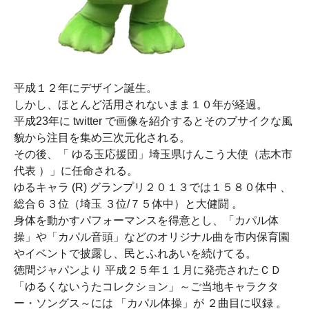
平成１２年にデザイン誕生。
しかし、ほとんど活用されないまま１０年が経過。
平成23年に twitter で画像を紹介するとそのブサイクな風
貌から注目を集め三次元化される。
その後、「 ゆる玉応援団」埼玉県けんこう大使（志木市
代表 ）」に任命される。
ゆるキャラ (R) グランプリ２０１３では１５８０体中 、
総合６３位（埼玉 ３位/７５体中）と大健闘 。
身体を動かすパフォーマンスを得意とし、「カパル体
操」や「カパル音頭」などのオリジナル曲を市内保育園
やイベントで披露し、民とふれあいを続けてる。
徳間ジャパンより 平成２５年１１月に発売されたＣＤ
「ゆるくないうたコレクション」～ご当地キャラクタ
ー・ソングス～には 「カパル体操」が ２曲目に収録 。