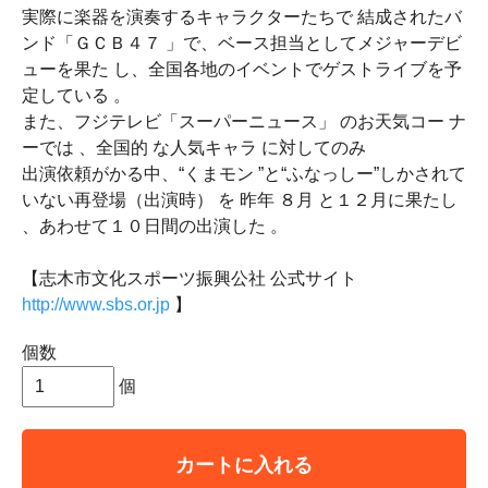
実際に楽器を演奏するキャラクターたちで 結成されたバ
ンド「ＧＣＢ４７ 」で、ベース担当としてメジャーデビ
ューを果た し、全国各地のイベントでゲストライブを予
定している 。
また、フジテレビ「スーパーニュース」 のお天気コー ナ
ーでは 、全国的 な人気キャラ に対してのみ
出演依頼がかる中、“くまモン ”と“ふなっしー”しかされて
いない再登場（出演時） を 昨年 ８月 と１２月に果たし
、あわせて１０日間の出演した 。
【志木市文化スポーツ振興公社 公式サイト
http://www.sbs.or.jp
】
個数
個
カートに入れる